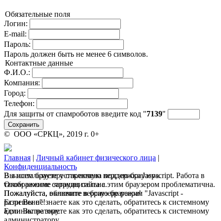
Обязательные поля
Логин:
E-mail:
Пароль:
Пароль должен быть не менее 6 символов.
Контактные данные
Ф.И.О.:
Компания:
Город:
Телефон:
Для защиты от спамроботов введите код "
7
13
9
"
Сохранить
© ООО «СРКЦ», 2019 г. 0+
Главная
|
Личный кабинет физического лица
|
Конфиденциальность
В вашем браузере отключена поддержка Jasvscript. Работа в
Вы используете устаревшую версию браузера.
таком режиме затруднительна.
Отображение страниц сайта с этим браузером проблематична.
Пожалуйста, включите в браузере режим "Javascript -
Пожалуйста, обновите версию браузера!
разрешено"!
Если Вы не знаете как это сделать, обратитесь к системному
Если Вы не знаете как это сделать, обратитесь к системному
администратору.
администратору.