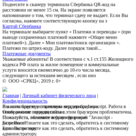
Поднесите к сканеру терминала Сбербанка QR-код на
расстоянии не менее 15 см. На экране появляется
напоминание о том, что терминал сдачу не выдает. Если Вы
согласны, нажмите соответствующую кнопку на э
Картой Сбербанка
На терминале выбираете пункт « Платежи и переводы » (при
выводе сохраненных платежей нажмите «Общее меню
платежей»). Далее « Мои платежи/поиск организации ».
Платежи по штрих-коду. Далее порядок такой...
Платежные документы
Уважаемые абоненты! В соответствии с ч.1 ст.155 Жилищного
кодекса РФ плата за жилое помещение и коммунальные
услуги вносится ежемесячно до 10-го числа месяца,
следующего за истекшим месяцем , если ино
© ООО «СРКЦ», 2019 г. 0+
Главная
|
Личный кабинет физического лица
|
Конфиденциальность
В вашем браузере отключена поддержка Jasvscript. Работа в
Вы используете устаревшую версию браузера.
таком режиме затруднительна.
Отображение страниц сайта с этим браузером проблематична.
Пожалуйста, включите в браузере режим "Javascript -
Пожалуйста, обновите версию браузера!
разрешено"!
Если Вы не знаете как это сделать, обратитесь к системному
Если Вы не знаете как это сделать, обратитесь к системному
администратору.
администратору.