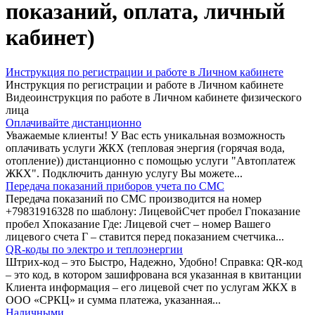
показаний, оплата, личный
кабинет)
Инструкция по регистрации и работе в Личном кабинете
Инструкция по регистрации и работе в Личном кабинете
Видеоинструкция по работе в Личном кабинете физического
лица
Оплачивайте дистанционно
Уважаемые клиенты! У Вас есть уникальная возможность
оплачивать услуги ЖКХ (тепловая энергия (горячая вода,
отопление)) дистанционно с помощью услуги "Автоплатеж
ЖКХ". Подключить данную услугу Вы можете...
Передача показаний приборов учета по СМС
Передача показаний по СМС производится на номер
+79831916328 по шаблону: ЛицевойСчет пробел Гпоказание
пробел Хпоказание Где: Лицевой счет – номер Вашего
лицевого счета Г – ставится перед показанием счетчика...
QR-коды по электро и теплоэнергии
Штрих-код – это Быстро, Надежно, Удобно! Справка: QR-код
– это код, в котором зашифрована вся указанная в квитанции
Клиента информация – его лицевой счет по услугам ЖКХ в
ООО «СРКЦ» и сумма платежа, указанная...
Наличными