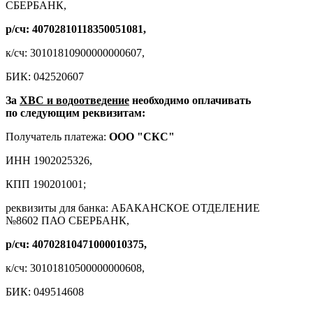
СБЕРБАНК,
р/cч: 40702810118350051081,
к/сч: 30101810900000000607,
БИК: 042520607
За
ХВС и водоотведение
необходимо оплачивать
по следующим реквизитам:
Получатель платежа:
ООО "СКС"
ИНН 1902025326,
КПП 190201001;
реквизиты для банка: АБАКАНСКОЕ ОТДЕЛЕНИЕ
№8602 ПАО СБЕРБАНК,
р/cч: 40702810471000010375,
к/сч: 30101810500000000608,
БИК: 049514608