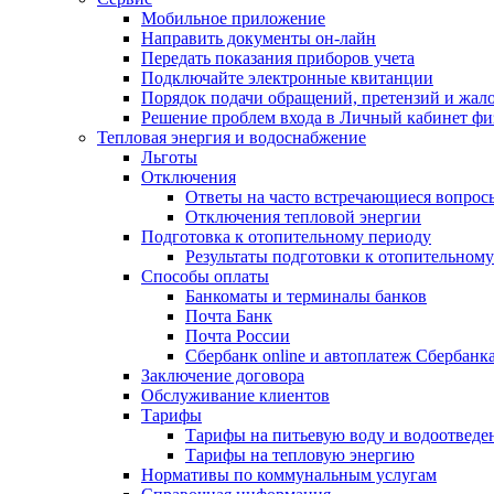
Мобильное приложение
Направить документы он-лайн
Передать показания приборов учета
Подключайте электронные квитанции
Порядок подачи обращений, претензий и жал
Решение проблем входа в Личный кабинет фи
Тепловая энергия и водоснабжение
Льготы
Отключения
Ответы на часто встречающиеся вопросы
Отключения тепловой энергии
Подготовка к отопительному периоду
Результаты подготовки к отопительном
Способы оплаты
Банкоматы и терминалы банков
Почта Банк
Почта России
Сбербанк online и автоплатеж Сбербанк
Заключение договора
Обслуживание клиентов
Тарифы
Тарифы на питьевую воду и водоотведе
Тарифы на тепловую энергию
Нормативы по коммунальным услугам