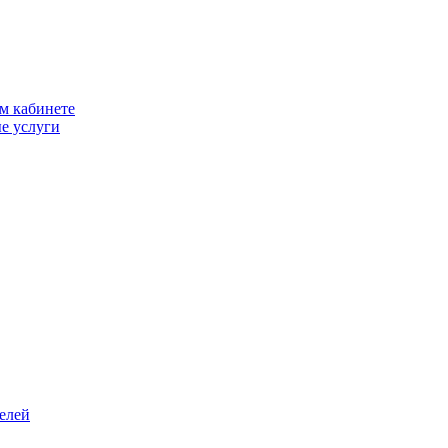
м кабинете
е услуги
елей