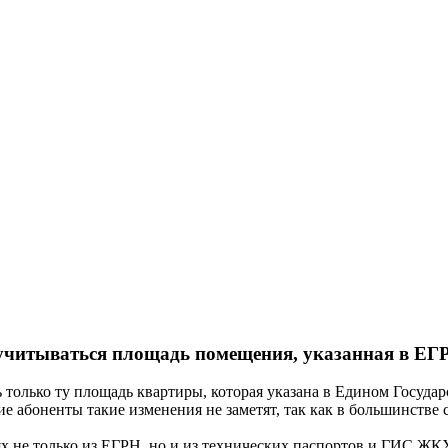
т учитываться площадь помещения, указанная в ЕГ
ть только ту площадь квартиры, которая указана в Едином Госуд
 абоненты такие изменения не заметят, так как в большинстве 
 не только из ЕГРН, но и из технических паспортов и ГИС ЖКХ.