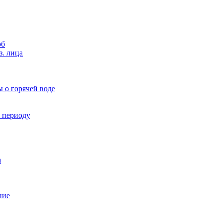
об
з. лица
 о горячей воде
у периоду
а
ние