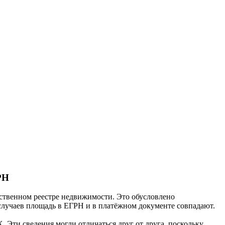
РН
арственном реестре недвижимости. Это обусловлено
случаев площадь в ЕГРН и в платёжном документе совпадают.
 Эти сведения могли отличаться друг от друга, поскольку