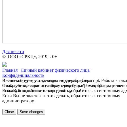
Для печати
© ООО «СРКЦ», 2019 г. 0+
Главная
|
Личный кабинет физического лица
|
Конфиденциальность
В вашем браузере отключена поддержка Jasvscript. Работа в так
Вы используете устаревшую версию браузера.
Пожалуйста, включите в браузере режим "Javascript - разрешено
Отображение страниц сайта с этим браузером проблематична.
Если Вы не знаете как это сделать, обратитесь к системному а
Пожалуйста, обновите версию браузера!
Если Вы не знаете как это сделать, обратитесь к системному
администратору.
Close
Save changes