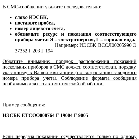
В СМС-сообщении укажите последовательно:
слово ИЭСБК,
поставьте пробел,
номер лицевого счета,
обозначьте ресурс и показания соответствующего
прибора учета: Э – электроэнергия, Г – горячая вода.
Например: ИЭСБК ВСОЛ00205990 Э
37352 Г 203 Г 194
Обратите внимание: порядок расположения показаний
нескольких приборов в СМС должен соответствовать порядку,
указанному в Вашей квитанции (по возрастанию заводского
номера прибора учета). Соблюдение формата сообщения
необходимо для его автоматической обработки.
Пример сообщения:
ИЭСБК ЕТСОО008764 Г 19004 Г 9005
Если передача показаний осуществляется только по одному