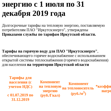
энергию с 1 июля по 31
декабря 2019 года
Долгосрочные тарифы на тепловую энергию, поставляемую
потребителям ПАО "Иркутскэнерго", утверждены
Приказами службы по тарифам Иркутской области.
Тарифы на горячую воду для ПАО "Иркутскэнерго"
,
обеспечивающего горячее водоснабжение с использованием
открытой системы теплоснабжения (горячего водоснабжения)
для населения
на территории Иркутской области
Тарифы для
Компонент
населения
(с
Компонент
на тепловую
*коэффи
учетом НДС)
на теплоноситель
энергию
нагр
3
(руб./м
)
с 01.07.2019
по
(руб./Гкал)
31.12.2019