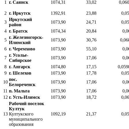
1
г. Саянск
1074,31
33,02
0,06
2
г. Иркутск
1392,91
23,88
0,0
Иркутский
3
1073,90
24,71
0,0
район
4
г. Братск
1074,34
20,84
0,0
г. Железногорск-
5
1073,90
30,76
0,06
Илимский
6
г. Черемхово
1073,90
55,10
0,0
г. Усолье-
7
1073,90
17,06
0,0
Сибирское
8
г. Ангарск
1074,80
17,15
0,059
9
г. Шелехов
1073,90
17,78
0,0
пос.
10
1073,90
17,06
0,0
Белореченск
11
п. Мальта
1073,90
17,06
0,0
12
г. Усть-Илимск
1073,90
18,72
0,0
Рабочий поселок
Култук
13
Култукского
1092,19
21,37
0,0
муниципального
образования