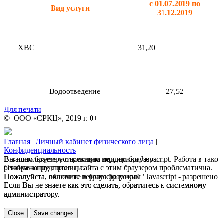
с 01.07.2019
по
Вид услуги
31.12.2019
ХВС
31,20
Водоотведение
27,52
Для печати
© ООО «СРКЦ», 2019 г. 0+
Главная
|
Личный кабинет физического лица
|
Конфиденциальность
В вашем браузере отключена поддержка Jasvscript. Работа в так
Вы используете устаревшую версию браузера.
режиме затруднительна.
Отображение страниц сайта с этим браузером проблематична.
Пожалуйста, включите в браузере режим "Javascript - разрешено
Пожалуйста, обновите версию браузера!
Если Вы не знаете как это сделать, обратитесь к системному
Если Вы не знаете как это сделать, обратитесь к системному
администратору.
администратору.
Close
Save changes