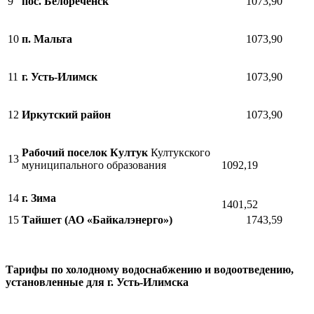
9
пос. Белореченск
1073,90
10
п. Мальта
1073,90
11
г. Усть-Илимск
1073,90
12
Иркутский район
1073,90
Рабочий поселок Култук
Култукского
13
муниципального образования
1092,19
14
г. Зима
1401,52
15
Тайшет (АО «Байкалэнерго»)
1743,59
Тарифы по холодному водоснабжению и водоотведению,
установленные для г. Усть-Илимска