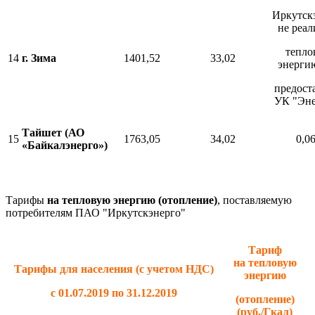
Иркутск
не реал
тепло
14
г. Зима
1401,52
33,02
энерги
предост
УК "Эне
Тайшет (АО
15
1763,05
34,02
0,0
«Байкалэнерго»)
Тарифы
на тепловую энергию (отопление)
, поставляемую
потребителям ПАО "Иркутскэнерго"
Тариф
на тепловую
Тарифы для населения
(с учетом НДС)
энергию
с 01.07.2019
по 31.12.2019
(отопление)
(руб./Гкал)