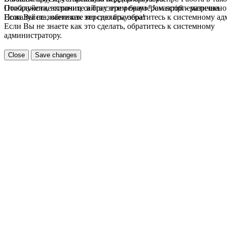
Пожалуйста, включите в браузере режим "Javascript - разрешено
Отображение страниц сайта с этим браузером проблематична.
Если Вы не знаете как это сделать, обратитесь к системному а
Пожалуйста, обновите версию браузера!
Если Вы не знаете как это сделать, обратитесь к системному
администратору.
Close
Save changes