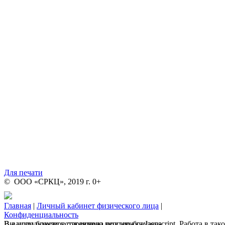
Для печати
© ООО «СРКЦ», 2019 г. 0+
Главная
|
Личный кабинет физического лица
|
Конфиденциальность
В вашем браузере отключена поддержка Jasvscript. Работа в так
Вы используете устаревшую версию браузера.