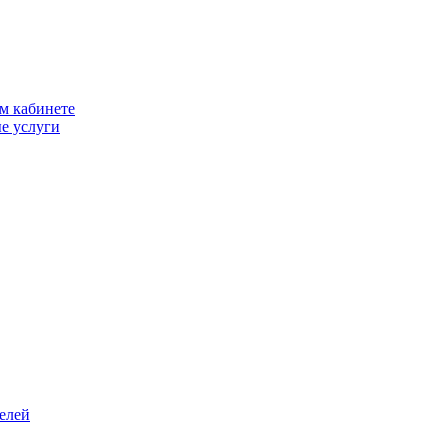
м кабинете
е услуги
елей