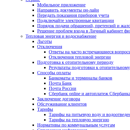
Мобильное приложение
Направить документы он-лайн
Передать показания приборов учета
Подключайте электронные квитанции
Порядок подачи обращений, претензий и жал
Решение проблем входа в Личный кабинет фи
Тепловая энергия и водоснабжение
Льготы
Отключения
Ответы на часто встречающиеся вопросы
Отключения тепловой энергии
Подготовка к отопительному периоду
Результаты подготовки к отопительном
Способы оплаты
Банкоматы и терминалы банков
Почта Банк
Почта России
Сбербанк online и автоплатеж Сбербанк
Заключение договора
Обслуживание клиентов
Тарифы
Тарифы на питьевую воду и водоотведе
Тарифы на тепловую энергию
Нормативы по коммунальным услугам