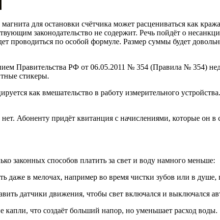
е магнита для остановки счётчика может расцениваться как кра
йствующим законодательство не содержит. Речь пойдёт о несанк
будет проводиться по особой формуле. Размер суммы будет дово
нием Правительства РФ от 06.05.2011 № 354 (Правила № 354) не
тные стикеры.
уется как вмешательство в работу измерительного устройства.
 нет. Абоненту придёт квитанция с начислениями, которые он в 
ько законных способов платить за свет и воду намного меньше:
ать даже в мелочах, например во время чистки зубов или в душе,
тавить датчики движения, чтобы свет включался и выключался а
е капли, что создаёт больший напор, но уменьшает расход воды.