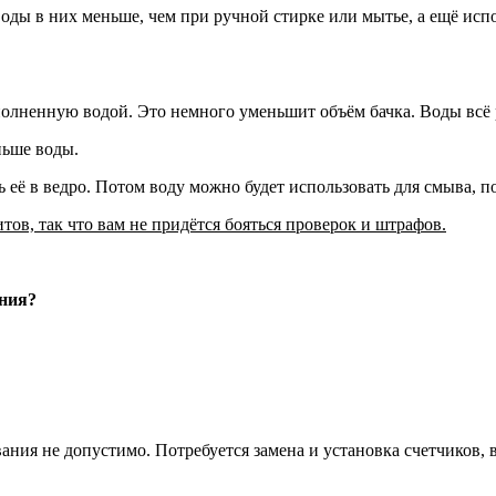
ды в них меньше, чем при ручной стирке или мытье, а ещё испол
аполненную водой. Это немного уменьшит объём бачка. Воды всё 
ньше воды.
ь её в ведро. Потом воду можно будет использовать для смыва, п
ов, так что вам не придётся бояться проверок и штрафов.
ния?
ания не допустимо. Потребуется замена и установка счетчиков,