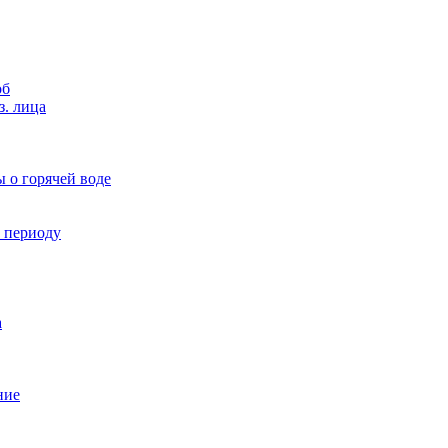
об
з. лица
 о горячей воде
у периоду
а
ние