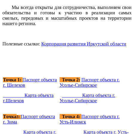
Мы всегда открыты для сотрудничества, выполняем свои
обязательства и готовы к участию в реализации самых
смелых, передовых и масштабных проектов на территории
нашего региона.
Полезные ссылки:
Корпорация развития Иркутской области
Точка 1:
Паспорт объекта
Точка 2:
Паспорт объекта г.
г. Шелехов
Усолье-Сибирское
Карта объекта
Карта объекта г.
г.Шелехов
Усолье-Сибирское
Т
очка
П
аспорт объекта
Точка 4:
Паспорт объекта г.
3:
г. Зима
Усть-Илимск
Карта объекта г.
Карта объекта г. Уcть-